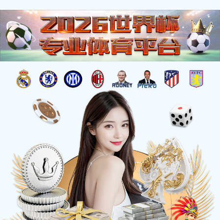
注册入口
极速响应