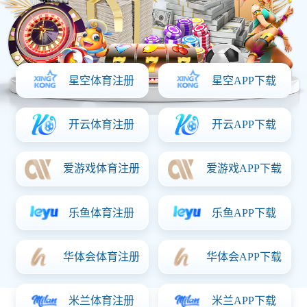
让体育更贴近你
米兰体育app官网入口 APP 以用户体验为核心，支持米兰体
育app官网入口项目，构建实时互动生态。涵盖热门赛事与
数据流，为每一位体育爱好者提供个性化信息服务。
多平台兼容
社群互动
iOS / Android / Web
关注、评论、参与话题
App Store
Google Play